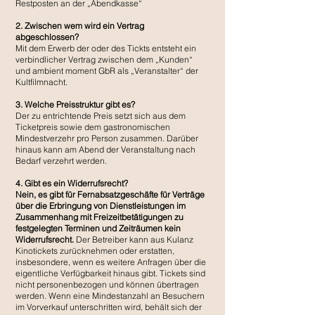
Restposten an der „Abendkasse“
2. Zwischen wem wird ein Vertrag
abgeschlossen?
Mit dem Erwerb der oder des Tickts entsteht ein
verbindlicher Vertrag zwischen dem „Kunden“
und ambient moment GbR als „Veranstalter“ der
Kultfilmnacht.
3. Welche Preisstruktur gibt es?
Der zu entrichtende Preis setzt sich aus dem
Ticketpreis sowie dem gastronomischen
Mindestverzehr pro Person zusammen. Darüber
hinaus kann am Abend der Veranstaltung nach
Bedarf verzehrt werden.
4. Gibt es ein Widerrufsrecht?
Nein, es gibt für Fernabsatzgeschäfte für Verträge
über die Erbringung von Dienstleistungen im
Zusammenhang mit Freizeitbetätigungen zu
festgelegten Terminen und Zeiträumen kein
Widerrufsrecht.
Der Betreiber kann aus Kulanz
Kinotickets zurücknehmen oder erstatten,
insbesondere, wenn es weitere Anfragen über die
eigentliche Verfügbarkeit hinaus gibt. Tickets sind
nicht personenbezogen und können übertragen
werden. Wenn eine Mindestanzahl an Besuchern
im Vorverkauf unterschritten wird, behält sich der