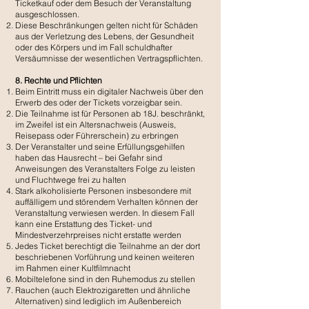
Ticketkauf oder dem Besuch der Veranstaltung
ausgeschlossen.
Diese Beschränkungen gelten nicht für Schäden
aus der Verletzung des Lebens, der Gesundheit
oder des Körpers und im Fall schuldhafter
Versäumnisse der wesentlichen Vertragspflichten.
8. Rechte und Pflichten
Beim Eintritt muss ein digitaler Nachweis über den
Erwerb des oder der Tickets vorzeigbar sein.
Die Teilnahme ist für Personen ab 18J. beschränkt,
im Zweifel ist ein Altersnachweis (Ausweis,
Reisepass oder Führerschein) zu erbringen
Der Veranstalter und seine Erfüllungsgehilfen
haben das Hausrecht – bei Gefahr sind
Anweisungen des Veranstalters Folge zu leisten
und Fluchtwege frei zu halten
Stark alkoholisierte Personen insbesondere mit
auffälligem und störendem Verhalten können der
Veranstaltung verwiesen werden. In diesem Fall
kann eine Erstattung des Ticket- und
Mindestverzehrpreises nicht erstatte werden
Jedes Ticket berechtigt die Teilnahme an der dort
beschriebenen Vorführung und keinen weiteren
im Rahmen einer Kultfilmnacht
Mobiltelefone sind in den Ruhemodus zu stellen
Rauchen (auch Elektrozigaretten und ähnliche
Alternativen) sind lediglich im Außenbereich