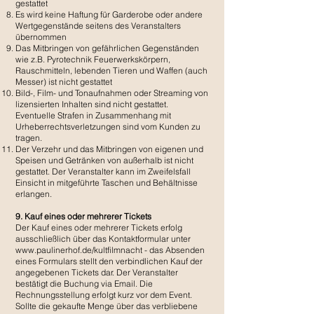
gestattet
Es wird keine Haftung für Garderobe oder andere
Wertgegenstände seitens des Veranstalters
übernommen
Das Mitbringen von gefährlichen Gegenständen
wie z.B. Pyrotechnik Feuerwerkskörpern,
Rauschmitteln, lebenden Tieren und Waffen (auch
Messer) ist nicht gestattet
Bild-, Film- und Tonaufnahmen oder Streaming von
lizensierten Inhalten sind nicht gestattet.
Eventuelle Strafen in Zusammenhang mit
Urheberrechtsverletzungen sind vom Kunden zu
tragen.
Der Verzehr und das Mitbringen von eigenen und
Speisen und Getränken von außerhalb ist nicht
gestattet. Der Veranstalter kann im Zweifelsfall
Einsicht in mitgeführte Taschen und Behältnisse
erlangen.
9. Kauf eines oder mehrerer Tickets
Der Kauf eines oder mehrerer Tickets erfolg
ausschließlich über das Kontaktformular unter
www.paulinerhof.de/kultfilmnacht
- das Absenden
eines Formulars stellt den verbindlichen Kauf der
angegebenen Tickets dar. Der Veranstalter
bestätigt die Buchung via Email. Die
Rechnungsstellung erfolgt kurz vor dem Event.
Sollte die gekaufte Menge über das verbliebene