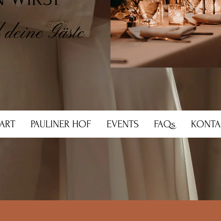
 deine Gäste
TART
PAULINER HOF
EVENTS
FAQs
KONTA