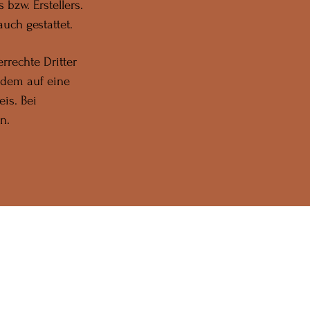
bzw. Erstellers.
uch gestattet.
rrechte Dritter
tzdem auf eine
is. Bei
n.