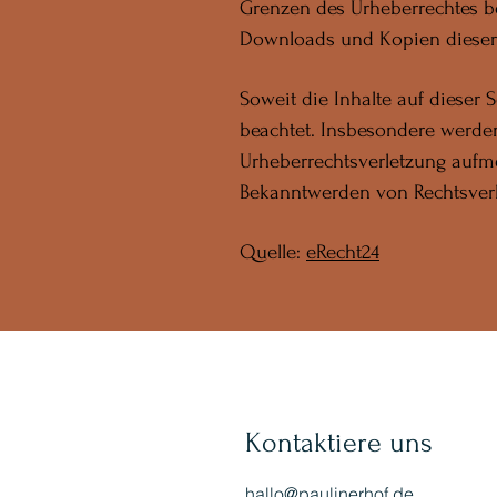
Grenzen des Urheberrechtes be
Downloads und Kopien dieser S
Soweit die Inhalte auf dieser 
beachtet. Insbesondere werden 
Urheberrechtsverletzung aufm
Bekanntwerden von Rechtsverl
Quelle:
eRecht24
Kontaktiere uns
hallo@paulinerhof.de