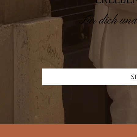
Für dich und
S