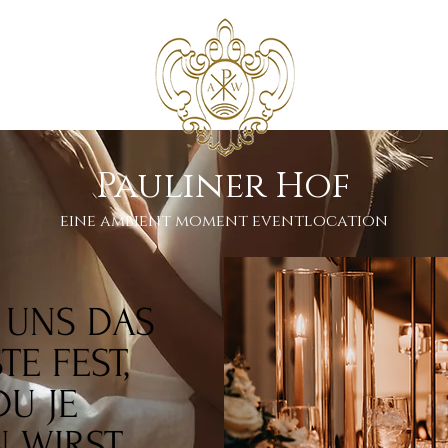
Pauliner Hof
eine ambient moment eventlocation
T UNS DAS
E FEST,
DU JE
N WIRST