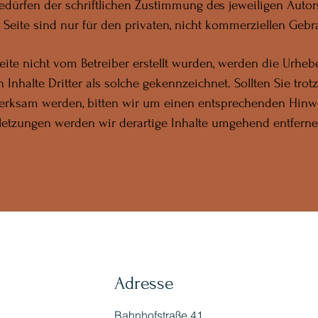
dürfen der schriftlichen Zustimmung des jeweiligen Autors 
eite sind nur für den privaten, nicht kommerziellen Gebra
Seite nicht vom Betreiber erstellt wurden, werden die Urhebe
Inhalte Dritter als solche gekennzeichnet. Sollten Sie tro
erksam werden, bitten wir um einen entsprechenden Hinwe
etzungen werden wir derartige Inhalte umgehend entferne
Adresse
Bahnhofstraße 41