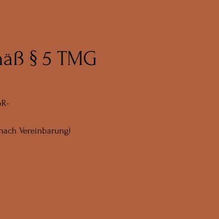
äß § 5 TMG
bR-
 nach Vereinbarung)