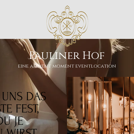
Pauliner Hof
eine ambient moment eventlocation
T UNS DAS
E FEST,
DU JE
N WIRST