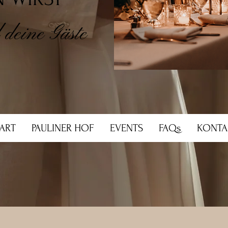
 deine Gäste
TART
PAULINER HOF
EVENTS
FAQs
KONTA