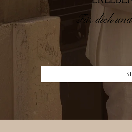
Für dich und
S