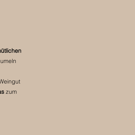
tlichen
aumeln
Weingut
as
zum